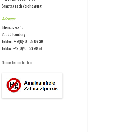
IKA DETTLAFF
Samstag nach Vereinbarung
Adresse
NTECHNIK WOLFGANG
Lilienstrasse 19
PPA
20095 Hamburg
Telefon: +49(0)40 - 33 06 30
Telefax: +49(0)40 - 33 99 51
Online-Termin buchen